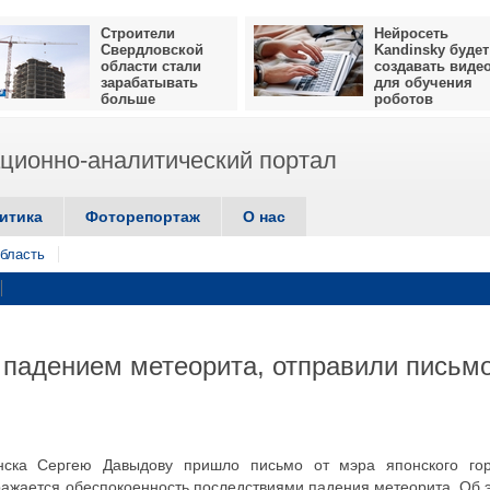
Строители
Нейросеть
Свердловской
Kandinsky будет
области стали
создавать виде
зарабатывать
для обучения
больше
роботов
ионно-аналитический портал
итика
Фоторепортаж
О нас
бласть
 падением метеорита, отправили письм
ска Сергею Давыдову пришло письмо от мэра японского го
ыражается обеспокоенность последствиями падения метеорита. Об 