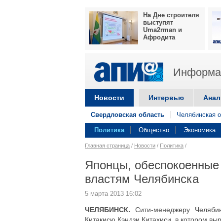
На Дне строителя
выступят
Uma2rman и
Афродита
Информац
Новости
Интервью
Анал
Свердловская область
Челябинская о
Политика
Общество
Экономика
Главная страница
/
Новости
/
Политика
/
Японцы, обеспокоенные
властям Челябинска
5 марта 2013 16:02
ЧЕЛЯБИНСК.
Сити-менеджеру Челябин
Китакисю Кэндзи Китахиси, в котором в