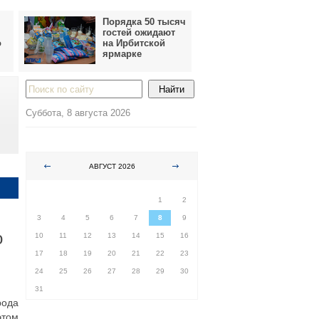
Порядка 50 тысяч
гостей ожидают
о
на Ирбитской
ярмарке
Суббота, 8 августа 2026
АВГУСТ 2026
ПН
ВТ
СР
ЧТ
ПТ
СБ
ВС
1
2
3
4
5
6
7
8
9
о
10
11
12
13
14
15
16
17
18
19
20
21
22
23
24
25
26
27
28
29
30
31
рода
этом