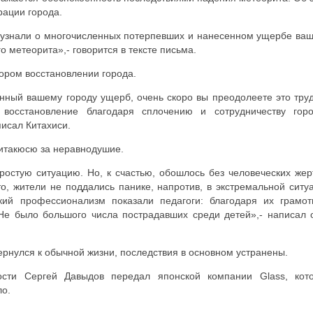
ации города.
а узнали о многочисленных потерпевших и нанесенном ущербе ва
 метеорита»,- говорится в тексте письма.
ором восстановлении города.
нный вашему городу ущерб, очень скоро вы преодолеете это тру
восстановление благодаря сплочению и сотрудничеству гор
исал Китахиси.
итакюсю за неравнодушие.
ростую ситуацию. Но, к счастью, обошлось без человеческих жер
о, жители не поддались панике, напротив, в экстремальной ситу
кий профессионализм показали педагоги: благодаря их грамо
 Не было большого числа пострадавших среди детей»,- написал 
ернулся к обычной жизни, последствия в основном устранены.
ости Сергей Давыдов передал японской компании Glass, кот
ло.