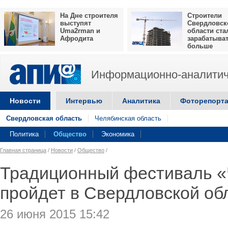
На Дне строителя
Строители
выступят
Свердловск
Uma2rman и
области ста
Афродита
зарабатыва
больше
Информационно-аналитич
Новости
Интервью
Аналитика
Фоторепорт
Свердловская область
Челябинская область
Политика
Общество
Экономика
Главная страница
/
Новости
/
Общество
/
Традиционный фестиваль «
пройдет в Свердловской об
26 июня 2015 15:42