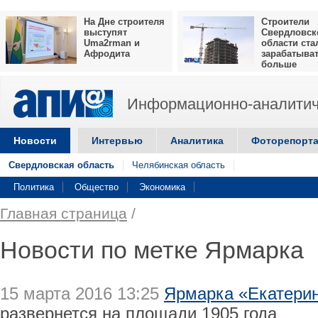
На Дне строителя
Строители
выступят
Свердловск
Uma2rman и
области ста
Афродита
зарабатыва
больше
Информационно-аналитич
Новости
Интервью
Аналитика
Фоторепорт
Свердловская область
Челябинская область
Политика
Общество
Экономика
Главная страница
/
Новости по метке Ярмарка
15 марта 2016 13:25
Ярмарка «Екатерин
развернется на площади 1905 года