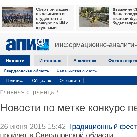
Сбер приглашает
Движение С
школьников и
День города
студентов на
Екатеринбу
конкурс по ИИ с
будет запр
крупными
призами
Информационно-аналитич
Новости
Интервью
Аналитика
Фоторепорт
Свердловская область
Челябинская область
Политика
Общество
Экономика
Главная страница
/
Новости по метке конкурс п
26 июня 2015 15:42
Традиционный фест
пройдет в Свердловской области