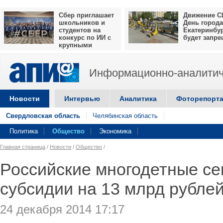
Сбер приглашает
Движение С
школьников и
День города
студентов на
Екатеринбу
конкурс по ИИ с
будет запр
крупными
призами
Информационно-аналитич
Новости
Интервью
Аналитика
Фоторепорт
Свердловская область
Челябинская область
Политика
Общество
Экономика
Главная страница
/
Новости
/
Общество
/
Российские многодетные се
субсидии на 13 млрд рублей
24 декабря 2014 17:17