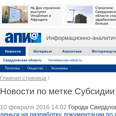
На Дне строителя
Строители
выступят
Свердловск
Uma2rman и
области ста
Афродита
зарабатыва
больше
Информационно-аналитич
Новости
Интервью
Аналитика
Фоторепорт
Свердловская область
Челябинская область
Политика
Общество
Экономика
Главная страница
/
Новости по метке Субсидии
10 февраля 2016 14:02
Города Свердлов
деньги на разработку документации по