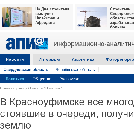
На Дне строителя
Строители
выступят
Свердловск
Uma2rman и
области ста
Афродита
зарабатыва
больше
Информационно-аналитич
Новости
Интервью
Аналитика
Фоторепорт
Свердловская область
Челябинская область
Политика
Общество
Экономика
Главная страница
/
Новости
/
Политика
/
В Красноуфимске все много
стоявшие в очереди, получ
землю