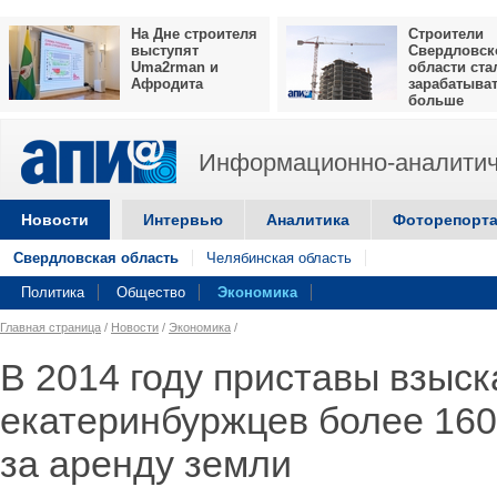
На Дне строителя
Строители
выступят
Свердловск
Uma2rman и
области ста
Афродита
зарабатыва
больше
Информационно-аналитич
Новости
Интервью
Аналитика
Фоторепорт
Свердловская область
Челябинская область
Политика
Общество
Экономика
Главная страница
/
Новости
/
Экономика
/
В 2014 году приставы взыск
екатеринбуржцев более 160
за аренду земли