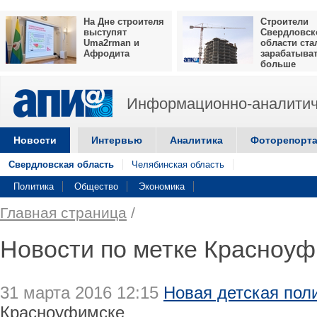
На Дне строителя
Строители
выступят
Свердловск
Uma2rman и
области ста
Афродита
зарабатыва
больше
Информационно-аналитич
Новости
Интервью
Аналитика
Фоторепорт
Свердловская область
Челябинская область
Политика
Общество
Экономика
Главная страница
/
Новости по метке Красноу
31 марта 2016 12:15
Новая детская пол
Красноуфимске