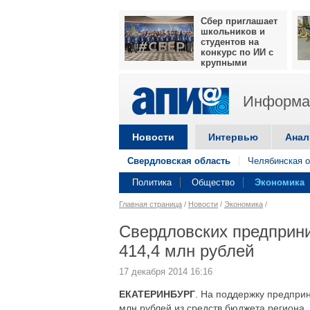
Сбер приглашает
школьников и
студентов на
конкурс по ИИ с
крупными
призами
Информац
Новости
Интервью
Анал
Свердловская область
Челябинская о
Политика
Общество
Экономика
Главная страница
/
Новости
/
Экономика
/
Свердловских предприн
414,4 млн рублей
17 декабря 2014 16:16
ЕКАТЕРИНБУРГ
. На поддержку предпри
млн рублей из средств бюджета региона