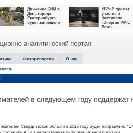
Движение СИМ в
УБРиР примет
День города
участие в
Екатеринбурга
фестивале
будет запрещено
«Энергия РМК.
Лето»
ионно-аналитический портал
итика
Фоторепортаж
О нас
бласть
имателей в следующем году поддержат 
нимателей Свердловской области в 2015 году будет направлено 414
, - сообщили АПИ в департаменте информационной политики