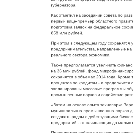
губернатора.
Как отметил на заседании совета по раз
первый вице-премьер областного правите
подготовка заявок на федеральное софи
858 млн рублей.
При этом в следующем году сохранятся
предпринимательства, направленные на
реального сектора экономики.
Также предполагается увеличить финанс
на 36 млн рублей, фонд микрофинансиро
сохранятся в объемах 2014 года. Кроме 
процентов по кредитам - и продолжится
запланированы массовые программы обу
промышленных парков и содействие раз
«Затем на основе опыта технопарка Зар
муниципальных промышленных парков дл
создавать рядом с действующими бизнес
предприятий - от начинающих до малых и
Продолжится работа по созданию услови