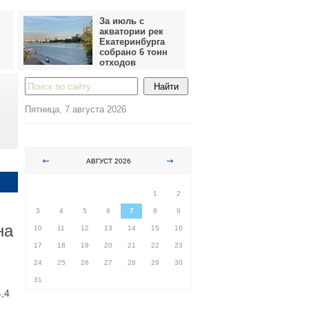
За июль с
акватории рек
Екатеринбурга
собрано 6 тонн
отходов
Пятница, 7 августа 2026
АВГУСТ 2026
ПН
ВТ
СР
ЧТ
ПТ
СБ
ВС
1
2
3
4
5
6
7
8
9
на
10
11
12
13
14
15
16
17
18
19
20
21
22
23
24
25
26
27
28
29
30
31
,4