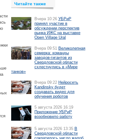
Читайте также
асти
Вчера 10:26
УБРиР
ась
принял участие в
ло
обсуждении перспектив
рынка ИЖС на выставке
Open Village Ural
ржки
Вчера 09:51
Великолепная
семерка: команды
заводов-гигантов из
Свердловской области
схлестнулись в «Мире
ьше
танков»
ва
Вчера 09:22
Нейросеть
Kandinsky будет
создавать видео для
ных
обучения роботов
5 августа 2026 16:19
Приложение УБРиР
тся
возобновило работу
5 августа 2026 13:35
В
Свердловской области
сократилось число жалоб