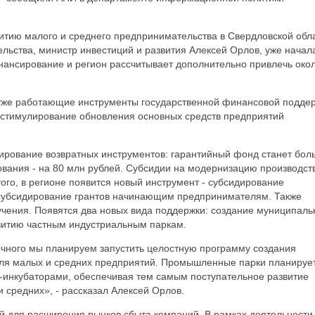
витию малого и среднего предпринимательства в Свердловской обл
льства, министр инвестиций и развития Алексей Орлов, уже начал
нансирование и регион рассчитывает дополнительно привлечь око
 уже работающие инструменты государственной финансовой подде
 стимулирование обновления основных средств предприятий
ирование возвратных инструментов: гарантийный фонд станет бол
вания - на 80 млн рублей. Субсидии на модернизацию производст
того, в регионе появится новый инструмент - субсидирование
 субсидирование грантов начинающим предпринимателям. Также
чения. Появятся два новых вида поддержки: создание муниципаль
витию частным индустриальным паркам.
ечного мы планируем запустить целостную программу создания
я малых и средних предприятий. Промышленные парки планируе
-инкубаторами, обеспечивая тем самым поступательное развитие
 средних», - рассказал Алексей Орлов.
й для расширения рынков сбыта компаний. В рамках деятельности