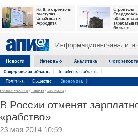
На Дне строителя
Строители
выступят
Свердловск
Uma2rman и
области ста
Афродита
зарабатыва
больше
Информационно-аналитич
Новости
Интервью
Аналитика
Фоторепорт
Свердловская область
Челябинская область
Политика
Общество
Экономика
Главная страница
/
Новости
/
Экономика
/
В России отменят зарплатн
«рабство»
23 мая 2014 10:59