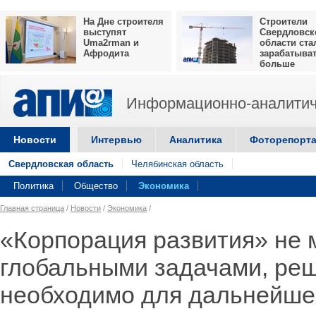
На Дне строителя
Строители
выступят
Свердловск
Uma2rman и
области ста
Афродита
зарабатыва
больше
Информационно-аналитич
Новости
Интервью
Аналитика
Фоторепорт
Свердловская область
Челябинская область
Политика
Общество
Экономика
Главная страница
/
Новости
/
Экономика
/
«Корпорация развития» не 
глобальными задачами, ре
необходимо для дальнейше