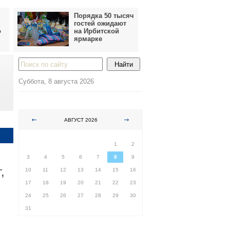
Порядка 50 тысяч
гостей ожидают
о
на Ирбитской
ярмарке
Суббота, 8 августа 2026
АВГУСТ 2026
ПН
ВТ
СР
ЧТ
ПТ
СБ
ВС
1
2
3
4
5
6
7
8
9
,
10
11
12
13
14
15
16
17
18
19
20
21
22
23
24
25
26
27
28
29
30
31