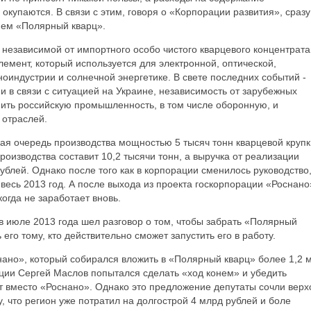
окупаются. В связи с этим, говоря о «Корпорации развития», сразу
ием «Полярный кварц».
независимой от импортного особо чистого кварцевого концентрата
лемент, который используется для электронной, оптической,
оиндустрии и солнечной энергетике. В свете последних событий -
ии в связи с ситуацией на Украине, независимость от зарубежных
пить российскую промышленность, в том числе оборонную, и
 отраслей.
ая очередь производства мощностью 5 тысяч тонн кварцевой крупк
роизводства составит 10,2 тысячи тонн, а выручка от реализации
ублей. Однако после того как в корпорации сменилось руководство
весь 2013 год. А после выхода из проекта госкорпорации «Роснано
когда не заработает вновь.
в июле 2013 года шел разговор о том, чтобы забрать «Полярный
его тому, кто действительно сможет запустить его в работу.
снано», который собирался вложить в «Полярный кварц» более 1,2 
ции Сергей Маслов попытался сделать «ход конем» и убедить
 вместо «Роснано». Однако это предложение депутаты сочли вер
, что регион уже потратил на долгострой 4 млрд рублей и боле