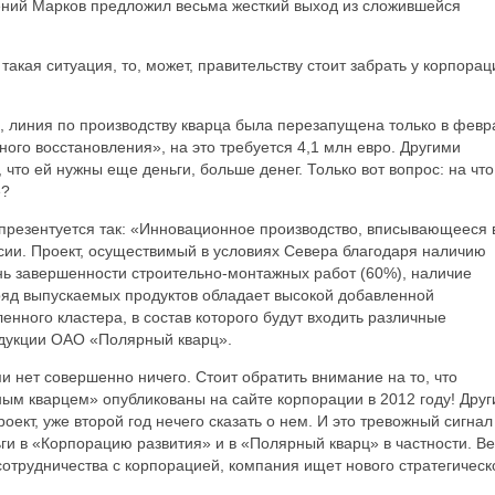
гений Марков предложил весьма жесткий выход из сложившейся
акая ситуация, то, может, правительству стоит забрать у корпорац
, линия по производству кварца была перезапущена только в февр
ого восстановления», на это требуется 4,1 млн евро. Другими
 что ей нужны еще деньги, больше денег. Только вот вопрос: на что
е?
 презентуется так: «Инновационное производство, вписывающееся 
ии. Проект, осуществимый в условиях Севера благодаря наличию
нь завершенности строительно-монтажных работ (60%), наличие
ряд выпускаемых продуктов обладает высокой добавленной
нного кластера, в состав которого будут входить различные
дукции ОАО «Полярный кварц».
 нет совершенно ничего. Стоит обратить внимание на то, что
ым кварцем» опубликованы на сайте корпорации в 2012 году! Дру
оект, уже второй год нечего сказать о нем. И это тревожный сигнал
ьги в «Корпорацию развития» и в «Полярный кварц» в частности. В
 сотрудничества с корпорацией, компания ищет нового стратегическ