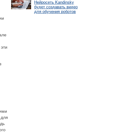
Нейросеть Kandinsky
будет создавать видео
для обучения роботов
ии
але
 эти
в
гими
 для
едь
ого