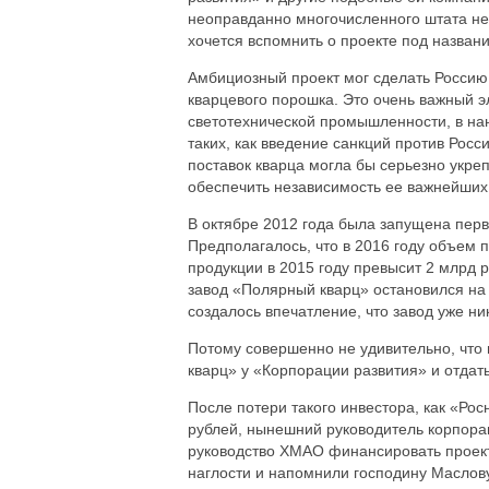
неоправданно многочисленного штата не 
хочется вспомнить о проекте под назван
Амбициозный проект мог сделать Россию 
кварцевого порошка. Это очень важный э
светотехнической промышленности, в нан
таких, как введение санкций против Росс
поставок кварца могла бы серьезно укре
обеспечить независимость ее важнейших
В октябре 2012 года была запущена перв
Предполагалось, что в 2016 году объем п
продукции в 2015 году превысит 2 млрд р
завод «Полярный кварц» остановился на 
создалось впечатление, что завод уже ни
Потому совершенно не удивительно, что 
кварц» у «Корпорации развития» и отдать 
После потери такого инвестора, как «Ро
рублей, нынешний руководитель корпора
руководство ХМАО финансировать проект
наглости и напомнили господину Маслову