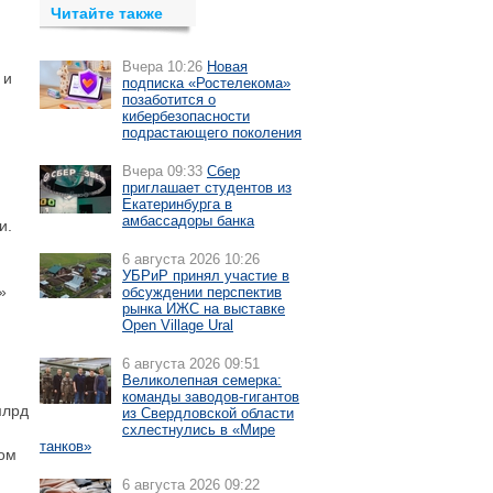
Читайте также
Вчера 10:26
Новая
 и
подписка «Ростелекома»
позаботится о
кибербезопасности
подрастающего поколения
Вчера 09:33
Сбер
приглашает студентов из
Екатеринбурга в
амбассадоры банка
и.
6 августа 2026 10:26
,
УБРиР принял участие в
»
обсуждении перспектив
рынка ИЖС на выставке
Open Village Ural
6 августа 2026 09:51
Великолепная семерка:
команды заводов-гигантов
млрд
из Свердловской области
схлестнулись в «Мире
танков»
хом
6 августа 2026 09:22