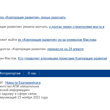
па «Корпорации развития» проще разогнать
рации развития» решили молчать
о долгах перед строителями моста в
может выйти
из «Корпорации развития» из-за коневодов Маслова
 долгах «Корпорации развития»
перенесли на 24 апреля
дин Маслов.
Кто управляет ключевыми проектами Корпорации развития
Фоторепортаж
О нас
ПИ -
Новости Екатеринбурга
гентство АПИ обязательна.
ческой информации»
 надзору в сфере связи,
муникаций 23 ноября 2021 года.