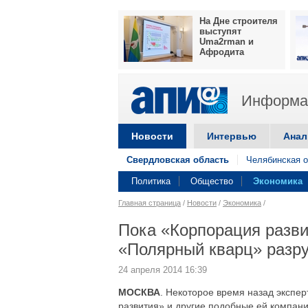
На Дне строителя
выступят
Uma2rman и
Афродита
Информац
Новости
Интервью
Анал
Свердловская область
Челябинская о
Политика
Общество
Экономика
Главная страница
/
Новости
/
Экономика
/
Пока «Корпорация развит
«Полярный кварц» разр
24 апреля 2014 16:39
МОСКВА
. Некоторое время назад экспе
развития» и другие подобные ей компани