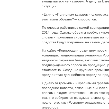
вкладываться не намерен. А депутат Ев
ситуации.
«Если с «Полярным кварцем» сложилась т
этот актив обратно?»- спросил он.
По словам работников самой корпорации
2014 года. Однако объекты требуют «полн
словами, компания снова намекает на то,
средства будут потрачены на самом дел
На сайте «Корпорации развития» проект
концепцию модернизации экономики Росс
надежной сырьевой базы, высокая степе
подтвержденного спроса на продукцию, 
стоимостью. Создание крупного промышле
предприятия дальнейшего передела про
Однако за громкими и красивыми фразами
последние новости, связанные с «Полярн
словами людям, ответственным за этот пр
тех, кто собирается вкладывать свои ден
после того, как «Роснано» отказалось от
инвестора.