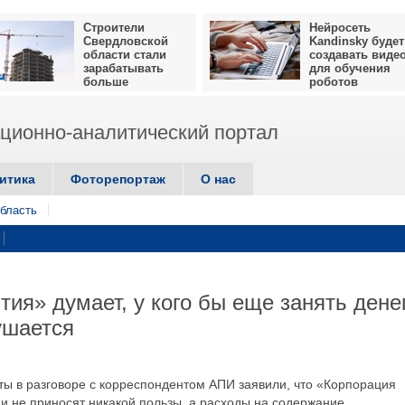
Строители
Нейросеть
Свердловской
Kandinsky будет
области стали
создавать виде
зарабатывать
для обучения
больше
роботов
ионно-аналитический портал
итика
Фоторепортаж
О нас
бласть
ия» думает, у кого бы еще занять денег
ушается
рты в разговоре с корреспондентом АПИ заявили, что «Корпорация
и не приносят никакой пользы, а расходы на содержание