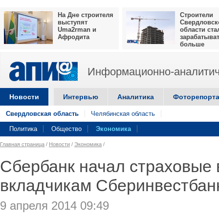
На Дне строителя
Строители
выступят
Свердловск
Uma2rman и
области ста
Афродита
зарабатыва
больше
Информационно-аналитич
Новости
Интервью
Аналитика
Фоторепорт
Свердловская область
Челябинская область
Политика
Общество
Экономика
Главная страница
/
Новости
/
Экономика
/
Сбербанк начал страховые
вкладчикам Сберинвестбан
9 апреля 2014 09:49