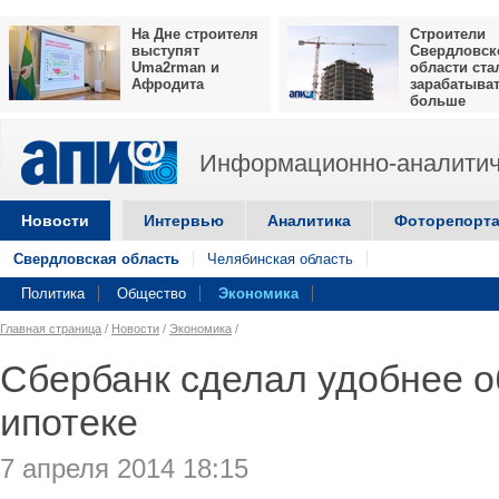
На Дне строителя
Строители
выступят
Свердловск
Uma2rman и
области ста
Афродита
зарабатыва
больше
Информационно-аналитич
Новости
Интервью
Аналитика
Фоторепорт
Свердловская область
Челябинская область
Политика
Общество
Экономика
Главная страница
/
Новости
/
Экономика
/
Сбербанк сделал удобнее 
ипотеке
7 апреля 2014 18:15