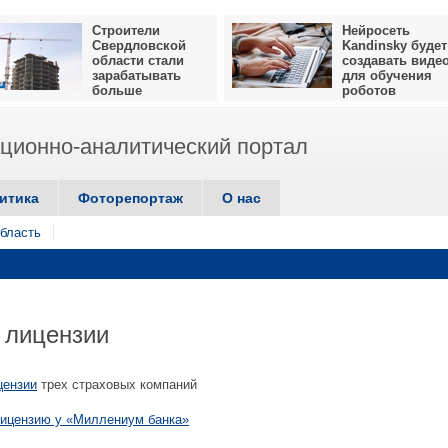
Строители
Нейросеть
Свердловской
Kandinsky будет
области стали
создавать виде
зарабатывать
для обучения
больше
роботов
ионно-аналитический портал
итика
Фоторепортаж
О нас
бласть
 лицензии
цензии
трех страховых компаний
лицензию у «Миллениум банка»