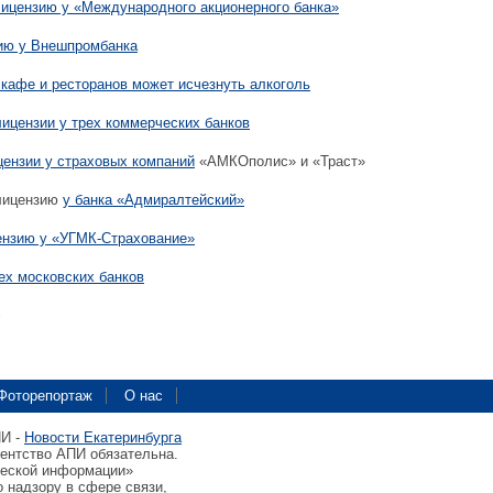
ицензию у «Международного акционерного банка»
ию у Внешпромбанка
 кафе и ресторанов может исчезнуть алкоголь
лицензии у трех коммерческих банков
цензии у страховых компаний
«АМКОполис» и «Траст»
лицензию
у банка «Адмиралтейский»
ензию у «УГМК-Страхование»
рех московских банков
Фоторепортаж
О нас
ПИ -
Новости Екатеринбурга
гентство АПИ обязательна.
ческой информации»
 надзору в сфере связи,