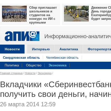
Сбер приглашает
Движение С
школьников и
День города
студентов на
Екатеринбу
конкурс по ИИ с
будет запр
крупными
призами
Информационно-аналитич
Новости
Интервью
Аналитика
Фоторепорт
Свердловская область
Челябинская область
Политика
Общество
Экономика
Главная страница
/
Новости
/
Экономика
/
Вкладчики «Сберинвестбанк
получить свои деньги, начи
26 марта 2014 12:59