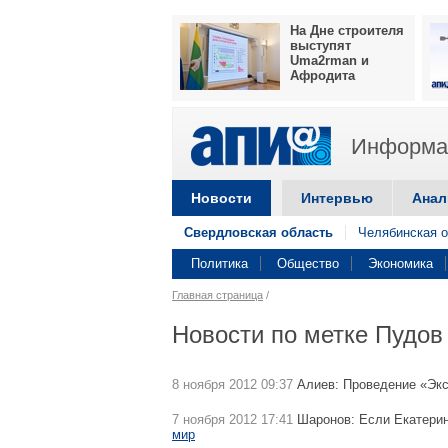
На Дне строителя
выступят
Uma2rman и
Афродита
Информац
Новости
Интервью
Анал
Свердловская область
Челябинская о
Политика
Общество
Экономика
Главная страница
/
Новости по метке Пудов
8 ноября 2012 09:37
Алиев: Проведение «Экс
7 ноября 2012 17:41
Шаронов: Если Екатерин
мир