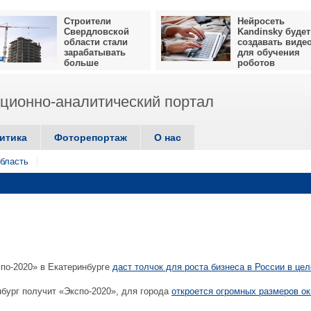
Строители
Нейросеть
Свердловской
Kandinsky будет
области стали
создавать виде
зарабатывать
для обучения
больше
роботов
ионно-аналитический портал
итика
Фоторепортаж
О нас
бласть
по-2020» в Екатеринбурге
даст толчок для роста бизнеса в России в це
бург получит «Экспо-2020», для города
откроется огромных размеров ок