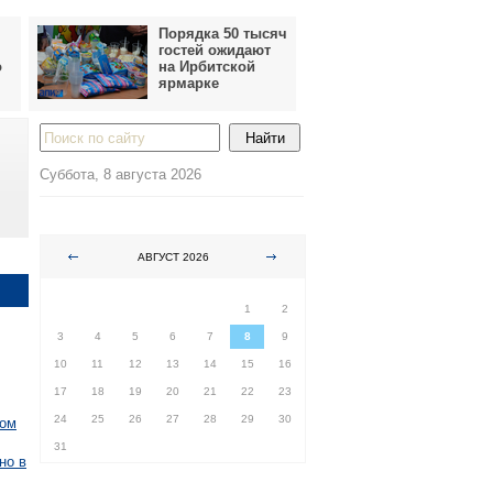
Порядка 50 тысяч
гостей ожидают
о
на Ирбитской
ярмарке
Суббота, 8 августа 2026
АВГУСТ 2026
ПН
ВТ
СР
ЧТ
ПТ
СБ
ВС
1
2
3
4
5
6
7
8
9
10
11
12
13
14
15
16
17
18
19
20
21
22
23
24
25
26
27
28
29
30
лом
31
но в