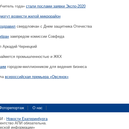
Учитель года»
стали послами заявки Экспо-2020
а
могут возвести жилой микрорайон
оздравил
свердловчан с Днем защитника Отечества
збран
зампредом комиссии Совфеда
л Аркадий Чернецкий
аймется промышленностью и ЖКХ
чшим
городом-миллионником для ведения бизнеса
шла
всероссийская премьера «Овсянок»
Фоторепортаж
О нас
ПИ -
Новости Екатеринбурга
гентство АПИ обязательна.
ческой информации»