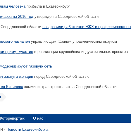
авам человека
прибыла в Екатеринбург
жаров на 2016 год
утвержден в Свердловской области
 Свердловской области
поздравили работников ЖКХ с профессиональн
льского назначен
управляющим Южным управленческим округом
ки примут участие
в реализации крупнейших индустриальных проектов
модернизируют газовую сеть
ил заслуги женщин
перед Свердловской областью
гея Кисилева
замминистра строительства Свердловской области
я
Фоторепортаж
О нас
ПИ -
Новости Екатеринбурга