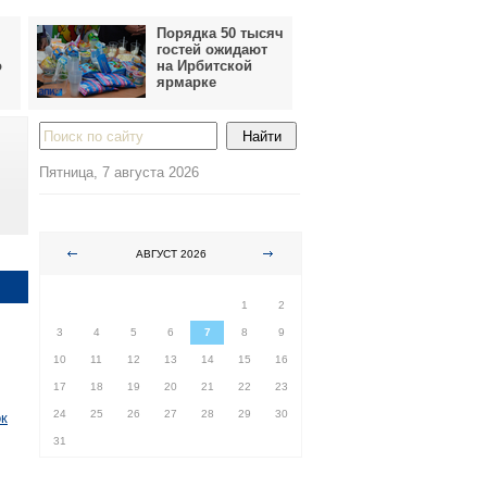
Порядка 50 тысяч
гостей ожидают
о
на Ирбитской
ярмарке
Пятница, 7 августа 2026
АВГУСТ 2026
ПН
ВТ
СР
ЧТ
ПТ
СБ
ВС
1
2
3
4
5
6
7
8
9
10
11
12
13
14
15
16
17
18
19
20
21
22
23
24
25
26
27
28
29
30
ок
31