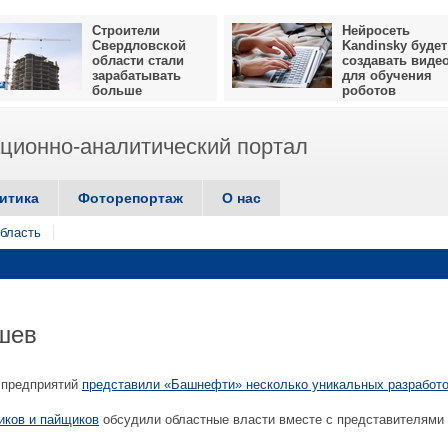
Строители
Нейросеть
Свердловской
Kandinsky будет
области стали
создавать виде
зарабатывать
для обучения
больше
роботов
ионно-аналитический портал
итика
Фоторепортаж
О нас
бласть
шев
 предприятий
представили «Башнефти» несколько уникальных разработ
ков и пайщиков
обсудили областные власти вместе с представителями