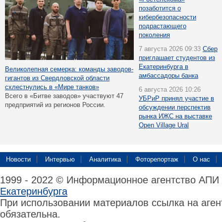
позаботится о
кибербезопасности
подрастающего
поколения
7 августа 2026 09:33
Сбер
приглашает студентов из
Екатеринбурга в
Великолепная семерка: команды заводов-
амбассадоры банка
гигантов из Свердловской области
схлестнулись в «Мире танков»
6 августа 2026 10:26
Всего в «Битве заводов» участвуют 47
УБРиР принял участие в
предприятий из регионов России.
обсуждении перспектив
рынка ИЖС на выставке
Open Village Ural
Новости
Интервью
Аналитика
Фоторепортаж
О нас
1999 - 2022 © Информационное агентство АПИ
Екатеринбурга
При использовании материалов ссылка на аге
обязательна.