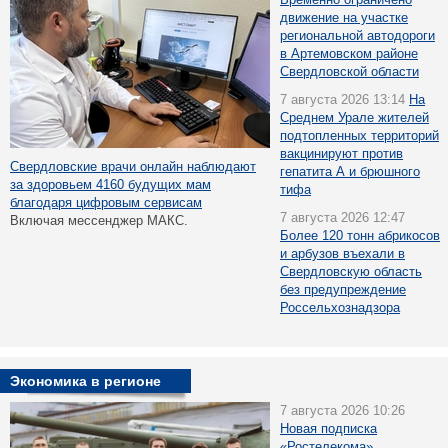
движение на участке
региональной автодороги
в Артемовском районе
Свердловской области
7 августа 2026 13:14
На
Среднем Урале жителей
подтопленных территорий
вакцинируют против
Свердловские врачи онлайн наблюдают
гепатита А и брюшного
за здоровьем 4160 будущих мам
тифа
благодаря цифровым сервисам
7 августа 2026 12:47
Включая мессенджер МАКС.
Более 120 тонн абрикосов
и арбузов въехали в
Свердловскую область
без предупреждение
Россельхознадзора
Экономика в регионе
7 августа 2026 10:26
Новая подписка
«Ростелекома»