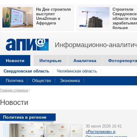
На Дне строителя
Строители
выступят
Свердловск
Uma2rman и
области ста
Афродита
зарабатыва
больше
Информационно-аналитич
Новости
Интервью
Аналитика
Фоторепорт
Свердловская область
Челябинская область
Политика
Общество
Экономика
Главная страница
/
Новости
Политика в регионе
30 июля 2026 16:41
«Ростелеком» и