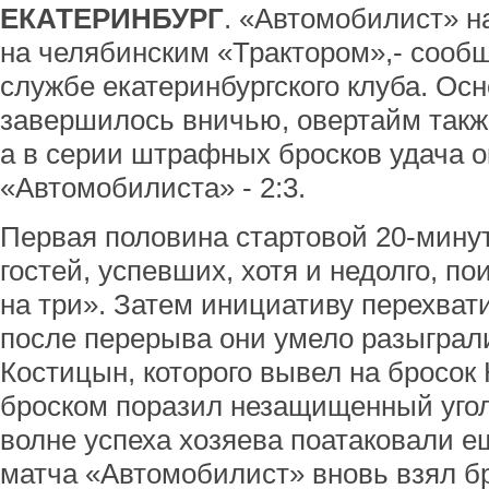
ЕКАТЕРИНБУРГ
. «Автомобилист» н
на челябинским «Трактором»,- сооб
службе екатеринбургского клуба. Ос
завершилось вничью, овертайм такж
а в серии штрафных бросков удача о
«Автомобилиста» - 2:3.
Первая половина стартовой 20-мину
гостей, успевших, хотя и недолго, п
на три». Затем инициативу перехват
после перерыва они умело разыграл
Костицын, которого вывел на бросо
броском поразил незащищенный угол в
волне успеха хозяева поатаковали е
матча «Автомобилист» вновь взял б