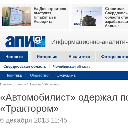
На Дне строителя
Строители
выступят
Свердловск
Uma2rman и
области ста
Афродита
зарабатыва
больше
Информационно-аналитич
Новости
Интервью
Аналитика
Фоторепорт
Свердловская область
Челябинская область
Политика
Общество
Экономика
Главная страница
/
Новости
/
Общество
/
«Автомобилист» одержал п
«Трактором»
6 декабря 2013 11:45