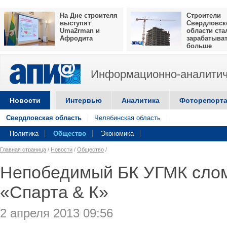
На Дне строителя
Строители
выступят
Свердловск
Uma2rman и
области ста
Афродита
зарабатыва
больше
Информационно-аналитич
Новости
Интервью
Аналитика
Фоторепорт
Свердловская область
Челябинская область
Политика
Общество
Экономика
Главная страница
/
Новости
/
Общество
/
Непобедимый БК УГМК сло
«Спарта & К»
2 апреля 2013 09:56