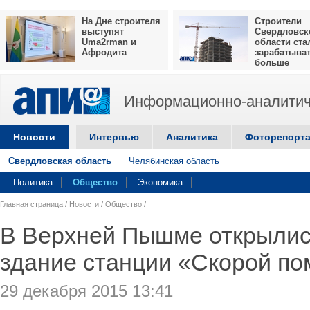
На Дне строителя
Строители
выступят
Свердловск
Uma2rman и
области ста
Афродита
зарабатыва
больше
Информационно-аналитич
Новости
Интервью
Аналитика
Фоторепорт
Свердловская область
Челябинская область
Политика
Общество
Экономика
Главная страница
/
Новости
/
Общество
/
В Верхней Пышме открылис
здание станции «Скорой п
29 декабря 2015 13:41