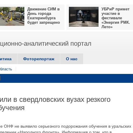
Движение СИМ в
УБРиР примет
День города
участие в
Екатеринбурга
фестивале
будет запрещено
«Энергия РМК.
Лето»
ионно-аналитический портал
итика
Фоторепортаж
О нас
бласть
ли в свердловских вузах резкого
бучения
ие ОНФ не выявило серьезного подорожания обучения в уральских
тделении «Народного фронта». Информация о том, что в