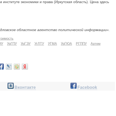
 институте экономики и права (Иркутская область). Цена здесь
дловское областное агентство политической информации».
тоимость
ФУ
УрГПУ
УрГЭУ
УгЛТУ
УГМА
УрГЮА
РГППУ
Артем
Вконтакте
Facebook