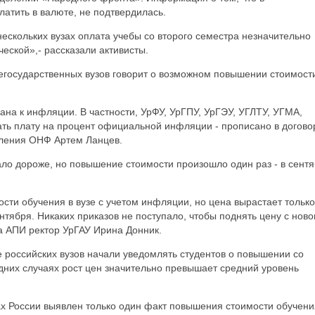
атить в валюте, не подтвердилась.
нескольких вузах оплата учебы со второго семестра незначительно
ческой»,- рассказали активисты.
негосударственных вузов говорит о возможном повышении стоимост
зана к инфляции. В частности, УрФУ, УрГПУ, УрГЭУ, УГЛТУ, УГМА,
ь плату на процент официальной инфляции - прописано в догово
еления ОНФ Артем Ланцев.
тало дороже, но повышение стоимости произошло один раз - в сент
ти обучения в вузе с учетом инфляции, но цена вырастает только
ентября. Никаких приказов не поступало, чтобы поднять цену с ново
а АПИ ректор УрГАУ Ирина Донник.
 российских вузов начали уведомлять студентов о повышении со
одних случаях рост цен значительно превышает средний уровень
ах России выявлен только один факт повышения стоимости обучени