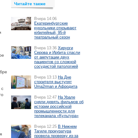
Читайте также
Вчера 14:06
Екатеринбургские
кукольники открывают
и
юбилейный, 95-й
театральный сезон
Вчера 13:36
Хирурги
Серова и Ирбита спасли
ре
от ампутации двух
пациентов со сложной
сосудистой патологией
ябре
Вчера 13:13
На Дне
строителя выступят
Uma2rman и Афродита
 с
го
Вчера 12:47
На Урале
сняли девять фильмов об
истории российской
промышленности для
телеканала «Культура»
Вчера 12:25
В Нижнем
Тагиле прокуратура
я
провела проверку из-за