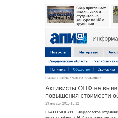
Сбер приглашает
школьников и
студентов на
конкурс по ИИ с
крупными
призами
Информац
Новости
Интервью
Анал
Свердловская область
Челябинская о
Политика
Общество
Экономика
Главная страница
/
Новости
/
Общество
/
Активисты ОНФ не выяви
повышения стоимости о
23 января 2015 15:12
ЕКАТЕРИНБУРГ
. Свердловское отделен
вузах,- сообщили АПИ в региональном о