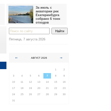
За июль с
акватории рек
Екатеринбурга
собрано 6 тонн
отходов
Пятница, 7 августа 2026
АВГУСТ 2026
ПН
ВТ
СР
ЧТ
ПТ
СБ
ВС
1
2
3
4
5
6
7
8
9
10
11
12
13
14
15
16
17
18
19
20
21
22
23
24
25
26
27
28
29
30
31