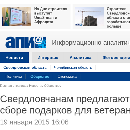
На Дне строителя
Строители
выступят
Свердловск
Uma2rman и
области ста
Афродита
зарабатыва
больше
Информационно-аналитич
Новости
Интервью
Аналитика
Фоторепорт
Свердловская область
Челябинская область
Политика
Общество
Экономика
Главная страница
/
Новости
/
Общество
/
Свердловчанам предлагают 
сборе подарков для ветера
19 января 2015 16:06