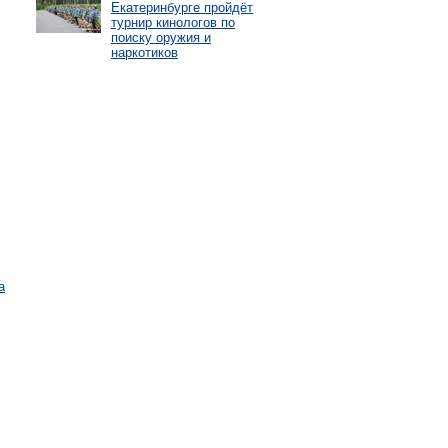
Екатеринбурге пройдёт
турнир кинологов по
поиску оружия и
наркотиков
а