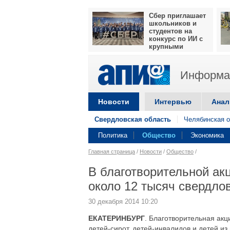
Сбер приглашает
школьников и
студентов на
конкурс по ИИ с
крупными
призами
Информац
Новости
Интервью
Анал
Свердловская область
Челябинская о
Политика
Общество
Экономика
Главная страница
/
Новости
/
Общество
/
В благотворительной ак
около 12 тысяч свердло
30 декабря 2014 10:20
ЕКАТЕРИНБУРГ
. Благотворительная ак
детей-сирот, детей-инвалидов и детей и