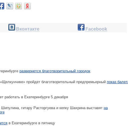
Вконтакте
Facebook
теринбурге
развернется благотворительный городок
 «Щелкунчике» пройдет благотворительный предпремьерный
показ балет
ет работать в Екатеринбурге 5 декабря
Шипулина, гитару Расторгуева и кепку Шахрина выставят
на
рге
ится
в Екатеринбурге в пятницу