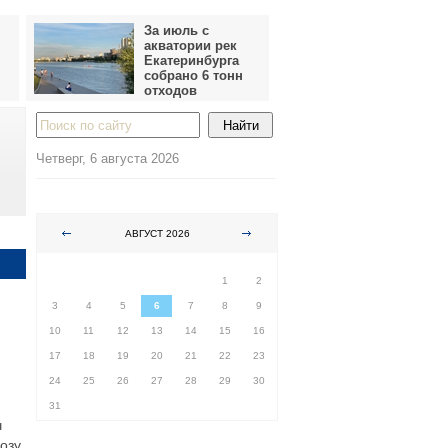
За июль с
акватории рек
Екатеринбурга
собрано 6 тонн
отходов
Четверг, 6 августа 2026
АВГУСТ 2026
ПН
ВТ
СР
ЧТ
ПТ
СБ
ВС
1
2
3
4
5
6
7
8
9
10
11
12
13
14
15
16
17
18
19
20
21
22
23
24
25
26
27
28
29
30
31
ч
озу,