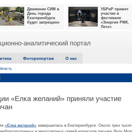
Движение СИМ в
УБРиР примет
День города
участие в
Екатеринбурга
фестивале
будет запрещено
«Энергия РМК.
Лето»
ионно-аналитический портал
итика
Фоторепортаж
О нас
бласть
ции «Елка желаний» приняли участие
вчан
ция
«Елка желаний»
завершилась в Екатеринбурге. Около трех тыся
з неблагополучных и многодетных семей написали письма Деду Мор