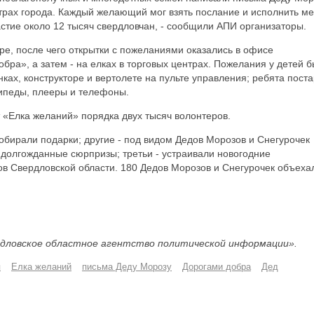
трах города. Каждый желающий мог взять послание и исполнить ме
астие около 12 тысяч свердловчан, - сообщили АПИ организаторы.
ре, после чего открытки с пожеланиями оказались в офисе
бра», а затем - на елках в торговых центрах. Пожелания у детей 
ках, конструкторе и вертолете на пульте управления; ребята пост
сипеды, плееры и телефоны.
т «Елка желаний» порядка двух тысяч волонтеров.
собирали подарки; другие - под видом Дедов Морозов и Снегурочек
м долгожданные сюрпризы; третьи - устраивали новогодние
ов Свердловской области. 180 Дедов Морозов и Снегурочек объеха
дловское областное агентство политической информации».
я
Елка желаний
письма Деду Морозу
Дорогами добра
Дед