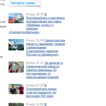
Читайте также
чту
Вчера 18:39
В
Екатеринбурге стартовала
были
интерактивная выставка
«Фабрика чудес» к
арше
юбилею
«Союзмультфильма»
Вчера 16:49
Свердловская
область принимает первые
соревнования
Спартакиады народов
России по бадминтону
ли
Вчера 15:15
За неделю в
Свердловской области
зарегистрированы 53
пострадавших от
присасывания клещей
Вчера 14:30
В
Екатеринбурге врачи
спасли пациентку по
методике XIX века
Вчера 14:06
В