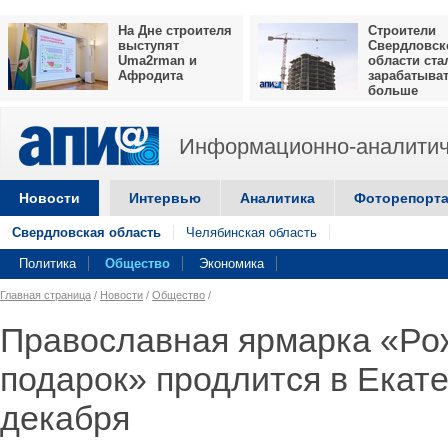
На Дне строителя
Строители
выступят
Свердловск
Uma2rman и
области ста
Афродита
зарабатыва
больше
Информационно-аналитич
Новости
Интервью
Аналитика
Фоторепорт
Свердловская область
Челябинская область
Политика
Общество
Экономика
Главная страница
/
Новости
/
Общество
/
Православная ярмарка «Ро
подарок» продлится в Екате
декабря