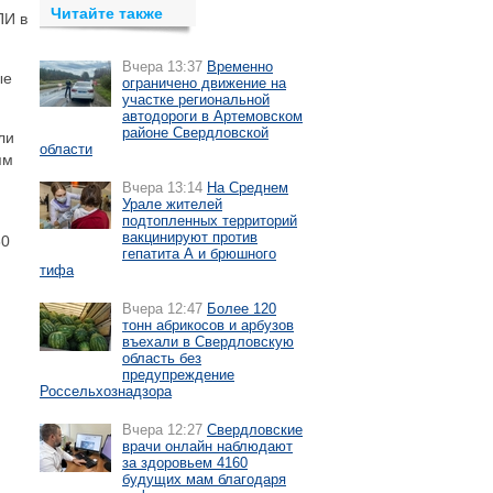
Читайте также
ПИ в
Вчера 13:37
Временно
ые
ограничено движение на
участке региональной
автодороги в Артемовском
районе Свердловской
ли
области
ям
Вчера 13:14
На Среднем
Урале жителей
подтопленных территорий
вакцинируют против
30
гепатита А и брюшного
тифа
Вчера 12:47
Более 120
тонн абрикосов и арбузов
въехали в Свердловскую
область без
предупреждение
Россельхознадзора
Вчера 12:27
Свердловские
врачи онлайн наблюдают
за здоровьем 4160
будущих мам благодаря