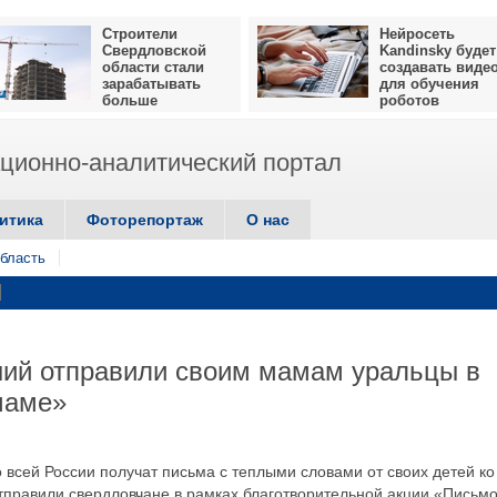
Строители
Нейросеть
Свердловской
Kandinsky будет
области стали
создавать виде
зарабатывать
для обучения
больше
роботов
ионно-аналитический портал
итика
Фоторепортаж
О нас
бласть
ний отправили своим мамам уральцы в
маме»
 всей России получат письма с теплыми словами от своих детей ко
тправили свердловчане в рамках благотворительной акции «Письм