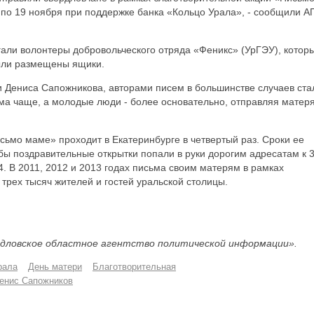
 по 19 ноября при поддержке банка «Кольцо Урала», - сообщили А
али волонтеры добровольческого отряда «Феникс» (УрГЭУ), котор
были размещены ящики.
и Дениса Сапожникова, авторами писем в большинстве случаев ста
ьма чаще, а молодые люди - более основательно, отправляя матер
ьмо маме» проходит в Екатеринбурге в четвертый раз. Сроки ее
ы поздравительные открытки попали в руки дорогим адресатам к 
 В 2011, 2012 и 2013 годах письма своим матерям в рамках
трех тысяч жителей и гостей уральской столицы.
дловское областное агентство политической информации».
рала
День матери
Благотворительная
енис Сапожников