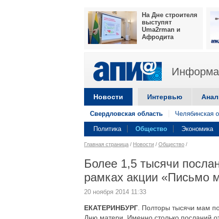
На Дне строителя
выступят
Uma2rman и
Афродита
Информац
Новости
Интервью
Анал
Свердловская область
Челябинская о
Политика
Общество
Экономика
Главная страница
/
Новости
/
Общество
/
Более 1,5 тысячи посла
рамках акции «Письмо 
20 ноября 2014 11:33
ЕКАТЕРИНБУРГ
. Полторы тысячи мам по
Дню матери. Именно столько посланий о