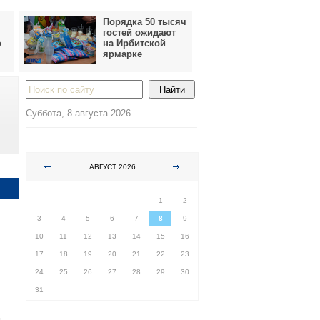
Порядка 50 тысяч
гостей ожидают
о
на Ирбитской
ярмарке
Суббота, 8 августа 2026
АВГУСТ 2026
ПН
ВТ
СР
ЧТ
ПТ
СБ
ВС
1
2
3
4
5
6
7
8
9
10
11
12
13
14
15
16
17
18
19
20
21
22
23
24
25
26
27
28
29
30
31
о