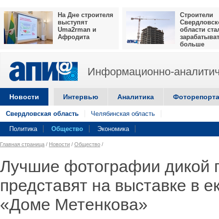
На Дне строителя
Строители
выступят
Свердловск
Uma2rman и
области ста
Афродита
зарабатыва
больше
Информационно-аналитич
Новости
Интервью
Аналитика
Фоторепорт
Свердловская область
Челябинская область
Политика
Общество
Экономика
Главная страница
/
Новости
/
Общество
/
Лучшие фотографии дикой 
представят на выставке в е
«Доме Метенкова»