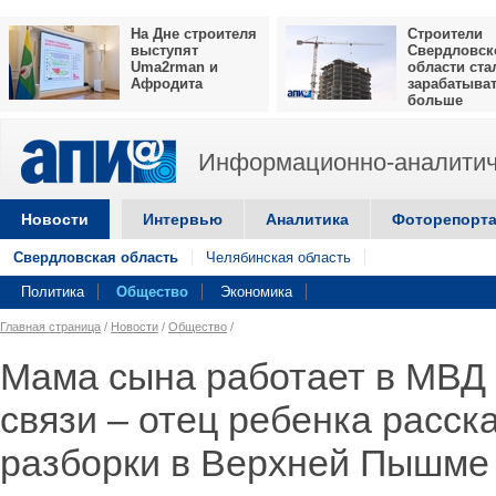
На Дне строителя
Строители
выступят
Свердловск
Uma2rman и
области ста
Афродита
зарабатыва
больше
Информационно-аналитич
Новости
Интервью
Аналитика
Фоторепорт
Свердловская область
Челябинская область
Политика
Общество
Экономика
Главная страница
/
Новости
/
Общество
/
Мама сына работает в МВД 
связи – отец ребенка расск
разборки в Верхней Пышме