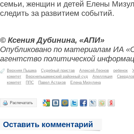
семьи, женщин и детей Елены Мизу
следить за развитием событий.
© Ксения Дубинина, «АПИ»
Опубликовано по материалам ИА «
агентство политической информац
Верхняя Пышма
Судебный пристав
Алексей Леонов
ребенок
комитет
Верхнепышминский районный суд
Апелляция
Свердлов
комитет
ППС
Павел Астахов
Елена Мизулина
Распечатать
Оставить комментарий