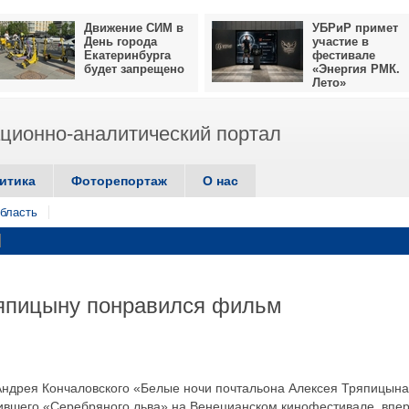
Движение СИМ в
УБРиР примет
День города
участие в
Екатеринбурга
фестивале
будет запрещено
«Энергия РМК.
Лето»
ионно-аналитический портал
итика
Фоторепортаж
О нас
бласть
япицыну понравился фильм
Андрея Кончаловского «Белые ночи почтальона Алексея Тряпицына
учившего «Серебряного льва» на Венецианском кинофестивале, впе