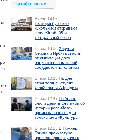
Читайте также
Вчера 14:06
ли
Екатеринбургские
кукольники открывают
юбилейный, 95-й
театральный сезон
ной
Вчера 13:36
Хирурги
Серова и Ирбита спасли
от ампутации двух
ере
пациентов со сложной
сосудистой патологией
 от
Вчера 13:13
На Дне
строителя выступят
его
Uma2rman и Афродита
ю -
Вчера 12:47
На Урале
сняли девять фильмов об
истории российской
промышленности для
телеканала «Культура»
Вчера 12:25
В Нижнем
ый
Тагиле прокуратура
провела проверку из-за