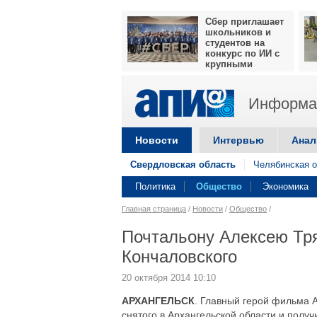
Сбер приглашает
школьников и
студентов на
конкурс по ИИ с
крупными
призами
Информац
Новости
Интервью
Анал
Свердловская область
Челябинская о
Политика
Общество
Экономика
Главная страница
/
Новости
/
Общество
/
Почтальону Алексею Тр
Кончаловского
20 октября 2014 10:10
АРХАНГЕЛЬСК
. Главный герой фильма 
снятого в Архангельской области и пол