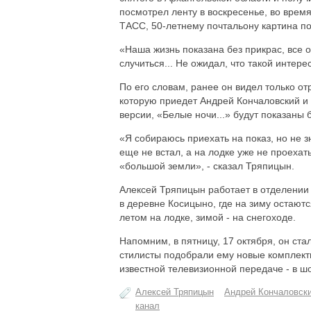
посмотрел ленту в воскресенье, во врем
ТАСС, 50-летнему почтальону картина п
«Наша жизнь показана без прикрас, все 
случиться... Не ожидал, что такой интер
По его словам, ранее он видел только о
которую приедет Андрей Кончаловский и 
версии, «Белые ночи...» будут показаны 
«Я собираюсь приехать на показ, но не з
еще не встал, а на лодке уже не проехат
«большой земли», - сказал Тряпицын.
Алексей Тряпицын работает в отделении 
в деревне Косицыно, где на зиму остают
летом на лодке, зимой - на снегоходе.
Напомним, в пятницу, 17 октября, он ст
стилисты подобрали ему новые комплект
известной телевизионной передаче - в ш
Алексей Тряпицын
Андрей Кончаловск
канал