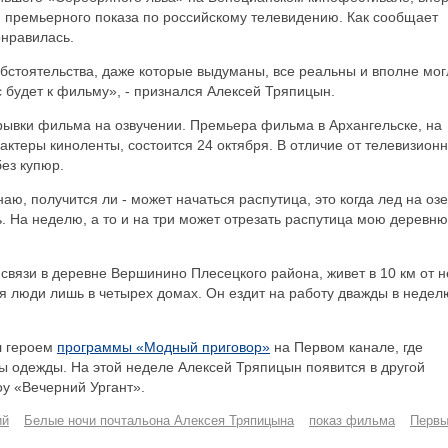
я премьерного показа по российскому телевидению. Как сообщает
онравилась.
обстоятельства, даже которые выдуманы, все реальны и вполне мог
ес будет к фильму», - признался Алексей Тряпицын.
трывки фильма на озвучении. Премьера фильма в Архангельске, на
актеры киноленты, состоится 24 октября. В отличие от телевизион
без купюр.
наю, получится ли - может начаться распутица, это когда лед на оз
ь. На неделю, а то и на три может отрезать распутица мою деревню
связи в деревне Вершинино Плесецкого района, живет в 10 км от н
ся люди лишь в четырех домах. Он ездит на работу дважды в недел
ал героем
программы «Модный приговор»
на Первом канале, где
ы одежды. На этой неделе Алексей Тряпицын появится в другой
оу «Вечерний Ургант».
ий
Белые ночи почтальона Алексея Тряпицына
показ фильма
Перв