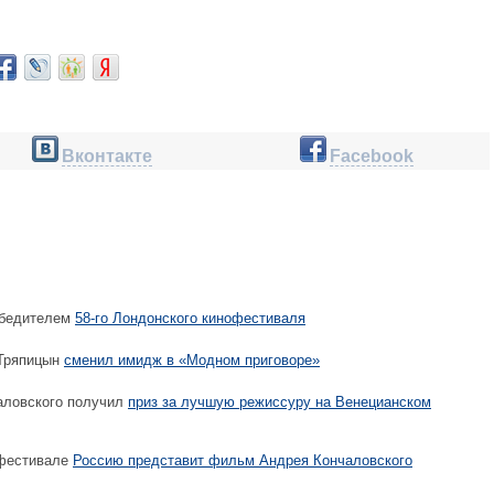
Вконтакте
Facebook
обедителем
58-го Лондонского кинофестиваля
Тряпицын
сменил имидж в «Модном приговоре»
ловского получил
приз за лучшую режиссуру на Венецианском
фестивале
Россию представит фильм Андрея Кончаловского