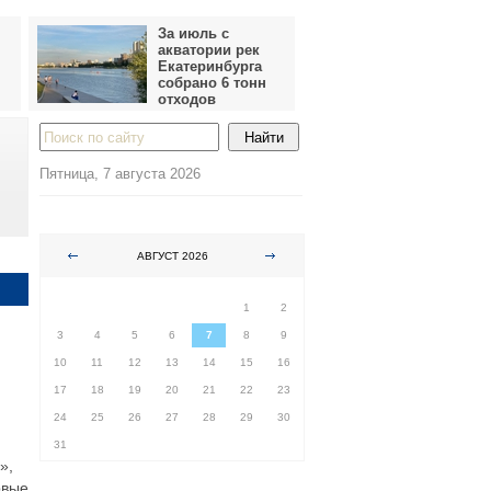
За июль с
акватории рек
Екатеринбурга
собрано 6 тонн
отходов
Пятница, 7 августа 2026
АВГУСТ 2026
ПН
ВТ
СР
ЧТ
ПТ
СБ
ВС
1
2
3
4
5
6
7
8
9
10
11
12
13
14
15
16
17
18
19
20
21
22
23
24
25
26
27
28
29
30
31
»,
рвые