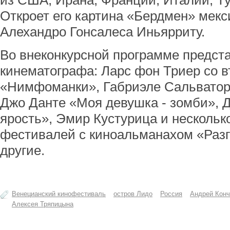
из США, Ирана, Франции, Италии, Ту
Откроет его картина «Бердмен» мекс
Алехандро Гонсалеса Иньярриту.
Во внеконкурсной программе предст
кинематографа: Ларс фон Триер со 
«Нимфоманки», Габриэле Сальваторе
Джо Данте «Моя девушка - зомби», 
ярость», Эмир Кустурица и несколь
фестивалей с киноальманахом «Разг
другие.
Венецианский кинофестиваль
остров Лидо
Россия
Андрей Конч
Алексея Тряпицына