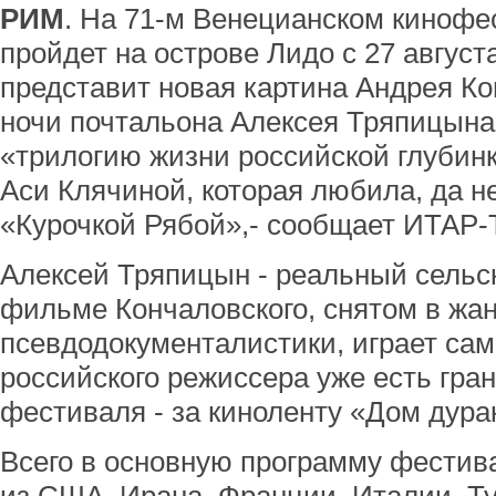
РИМ
. На 71-м Венецианском кинофе
пройдет на острове Лидо с 27 август
представит новая картина Андрея К
ночи почтальона Алексея Тряпицына
«трилогию жизни российской глубин
Аси Клячиной, которая любила, да 
«Курочкой Рябой»,- сообщает ИТАР
Алексей Тряпицын - реальный сельск
фильме Кончаловского, снятом в жа
псевдодокументалистики, играет само
российского режиссера уже есть гра
фестиваля - за киноленту «Дом дурак
Всего в основную программу фести