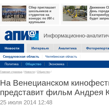
Сбер приглашает
Движение С
школьников и
День города
студентов на
Екатеринбу
конкурс по ИИ с
будет запр
крупными
призами
Информационно-аналитич
Новости
Интервью
Аналитика
Фоторепорт
Свердловская область
Челябинская область
Политика
Общество
Экономика
Главная страница
/
Новости
/
Общество
/
На Венецианском кинофест
представит фильм Андрея 
25 июля 2014 12:48