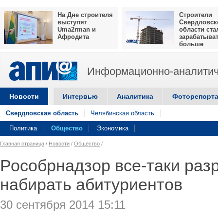
На Дне строителя
Строители
выступят
Свердловск
Uma2rman и
области ста
Афродита
зарабатыва
больше
Информационно-аналитич
Новости
Интервью
Аналитика
Фоторепорт
Свердловская область
Челябинская область
Политика
Общество
Экономика
Главная страница
/
Новости
/
Общество
/
Рособрнадзор все-таки ра
набирать абитуриентов
30 сентября 2014 15:11