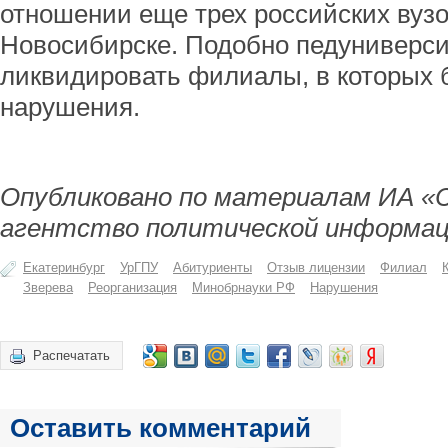
отношении еще трех российских вузо
Новосибирске. Подобно педуниверси
ликвидировать филиалы, в которых
нарушения.
Опубликовано по материалам ИА «
агентство политической информац
Екатеринбург
УрГПУ
Абитуриенты
Отзыв лицензии
Филиал
Зверева
Реорганизация
Минобрнауки РФ
Нарушения
Распечатать
Оставить комментарий