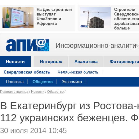
На Дне строителя
Строители
выступят
Свердловск
Uma2rman и
области ста
Афродита
зарабатыва
больше
Информационно-аналитич
Новости
Интервью
Аналитика
Фоторепорт
Свердловская область
Челябинская область
Политика
Общество
Экономика
Главная страница
/
Новости
/
Общество
/
В Екатеринбург из Ростова
112 украинских беженцев. 
30 июля 2014 10:45