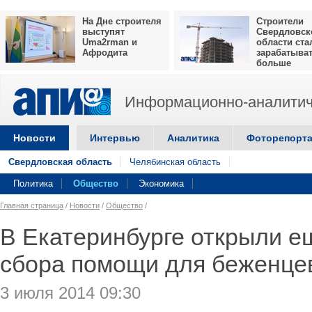
На Дне строителя
Строители
выступят
Свердловск
Uma2rman и
области ста
Афродита
зарабатыва
больше
Информационно-аналитич
Новости
Интервью
Аналитика
Фоторепорт
Свердловская область
Челябинская область
Политика
Общество
Экономика
Главная страница
/
Новости
/
Общество
/
В Екатеринбурге открыли е
сбора помощи для беженце
3 июля 2014 09:30