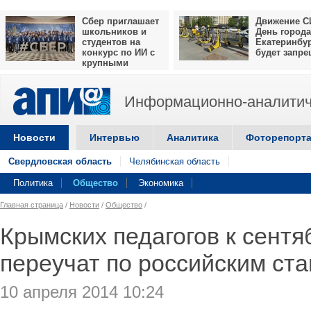
Сбер приглашает
Движение С
школьников и
День города
студентов на
Екатеринбу
конкурс по ИИ с
будет запр
крупными
призами
Информационно-аналитич
Новости
Интервью
Аналитика
Фоторепорт
Свердловская область
Челябинская область
Политика
Общество
Экономика
Главная страница
/
Новости
/
Общество
/
Крымских педагогов к сентя
переучат по российским ст
10 апреля 2014 10:24