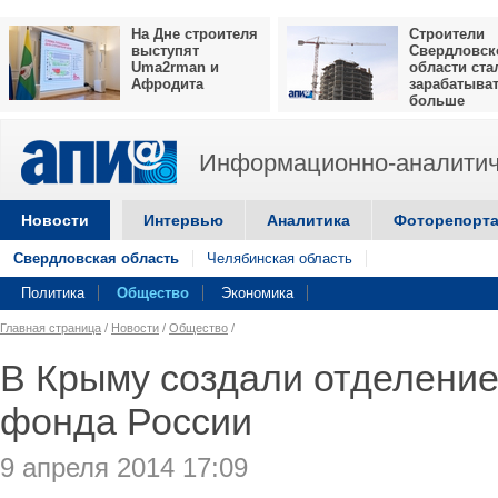
На Дне строителя
Строители
выступят
Свердловск
Uma2rman и
области ста
Афродита
зарабатыва
больше
Информационно-аналитич
Новости
Интервью
Аналитика
Фоторепорт
Свердловская область
Челябинская область
Политика
Общество
Экономика
Главная страница
/
Новости
/
Общество
/
В Крыму создали отделение
фонда России
9 апреля 2014 17:09