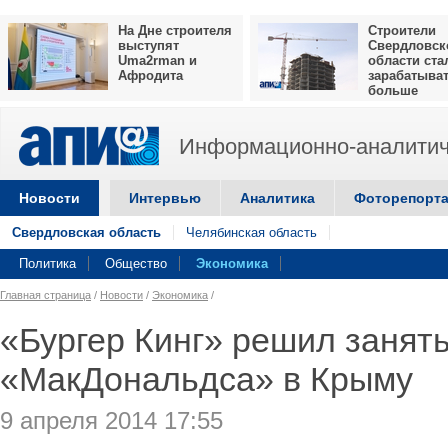
На Дне строителя
Строители
выступят
Свердловск
Uma2rman и
области ста
Афродита
зарабатыва
больше
Информационно-аналитич
Новости
Интервью
Аналитика
Фоторепорт
Свердловская область
Челябинская область
Политика
Общество
Экономика
Главная страница
/
Новости
/
Экономика
/
«Бургер Кинг» решил занят
«МакДональдса» в Крыму
9 апреля 2014 17:55