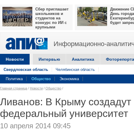
Сбер приглашает
Движение С
школьников и
День города
студентов на
Екатеринбу
конкурс по ИИ с
будет запр
крупными
призами
Информационно-аналитич
Новости
Интервью
Аналитика
Фоторепорт
Свердловская область
Челябинская область
Политика
Общество
Экономика
Главная страница
/
Новости
/
Общество
/
Ливанов: В Крыму создадут
федеральный университет
10 апреля 2014 09:45