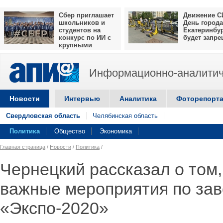
Сбер приглашает
Движение С
школьников и
День города
студентов на
Екатеринбу
конкурс по ИИ с
будет запр
крупными
призами
Информационно-аналитич
Новости
Интервью
Аналитика
Фоторепорт
Свердловская область
Челябинская область
Политика
Общество
Экономика
Главная страница
/
Новости
/
Политика
/
Чернецкий рассказал о том,
важные мероприятия по за
«Экспо-2020»