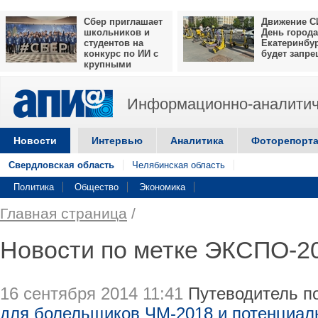
Сбер приглашает
Движение С
школьников и
День города
студентов на
Екатеринбу
конкурс по ИИ с
будет запр
крупными
призами
Информационно-аналитич
Новости
Интервью
Аналитика
Фоторепорт
Свердловская область
Челябинская область
Политика
Общество
Экономика
Главная страница
/
Новости по метке ЭКСПО-2
16 сентября 2014 11:41
Путеводитель п
для болельщиков ЧМ-2018 и потенциал