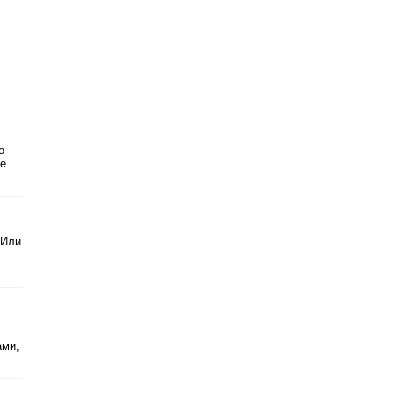
о
ие
 Или
ами,