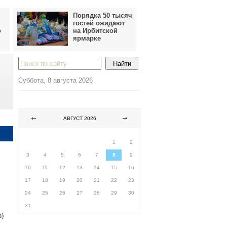
Порядка 50 тысяч
гостей ожидают
о
на Ирбитской
ярмарке
Суббота, 8 августа 2026
АВГУСТ 2026
ПН
ВТ
СР
ЧТ
ПТ
СБ
ВС
1
2
3
4
5
6
7
8
9
10
11
12
13
14
15
16
17
18
19
20
21
22
23
24
25
26
27
28
29
30
31
в)