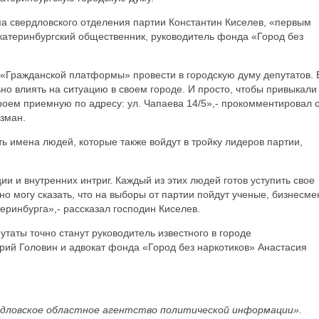
а свердловского отделения партии Константин Киселев, «первым
катеринбургский общественник, руководитель фонда «Город без
 «Гражданской платформы» провести в городскую думу депутатов. 
о влиять на ситуацию в своем городе. И просто, чтобы привыкали
кроем приемную по адресу: ул. Чапаева 14/5»,- прокомментировал 
зман.
ть имена людей, которые также войдут в тройку лидеров партии,
ии и внутренних интриг. Каждый из этих людей готов уступить свое
о могу сказать, что на выборы от партии пойдут ученые, бизнесм
теринбурга»,- рассказал господин Киселев.
утаты точно станут руководитель известного в городе
рий Головин и адвокат фонда «Город без наркотиков» Анастасия
дловское областное агентство политической информации».