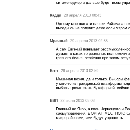
ситименеджер и дальше будет всем упр
Кадди
28 апреля 2013 08:43
Одному мне все эти пляски Ройзмана вок
выгоды он не получит даже если мэром с
Мрачный
29 апреля 2013 02:55
А сам Евгений понимает бессмыссленност
думает о каких-то реальных полномочиях
грязного белья, особенно при таком резу
Бгггг
29 апреля 2013 02:59
Мышиная возня. да и только. Выборы фейк
у кого-то из гражданской платформы под
выборы грозят стать бутафорией. сейчас 
ВВП
22 июля 2013 08:08
Главный не Якоб, а клан Чернецкого и Ро
саомуправления, а ОРГАН МЕСТНОГО СА
микрорайонами, ими будут управлять.