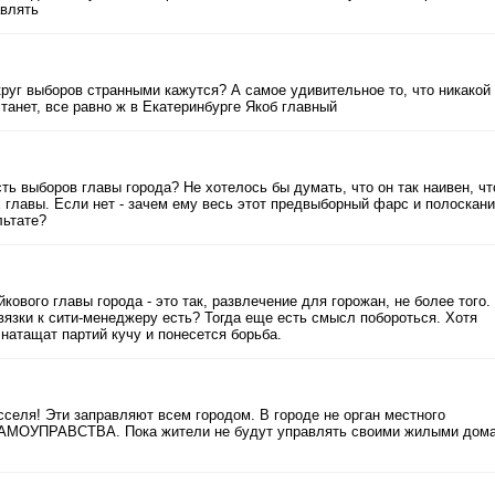
авлять
руг выборов странными кажутся? А самое удивительное то, что никакой
танет, все равно ж в Екатеринбурге Якоб главный
ь выборов главы города? Не хотелось бы думать, что он так наивен, чт
 главы. Если нет - зачем ему весь этот предвыборный фарс и полоскан
льтате?
ового главы города - это так, развлечение для горожан, не более того.
вязки к сити-менеджеру есть? Тогда еще есть смысл побороться. Хотя
натащат партий кучу и понесется борьба.
сселя! Эти заправляют всем городом. В городе не орган местного
МОУПРАВСТВА. Пока жители не будут управлять своими жилыми дом