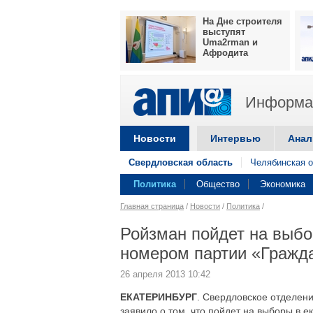
На Дне строителя
выступят
Uma2rman и
Афродита
Информац
Новости
Интервью
Анал
Свердловская область
Челябинская о
Политика
Общество
Экономика
Главная страница
/
Новости
/
Политика
/
Ройзман пойдет на выбо
номером партии «Гражд
26 апреля 2013 10:42
ЕКАТЕРИНБУРГ
. Свердловское отделен
заявило о том, что пойдет на выборы в е