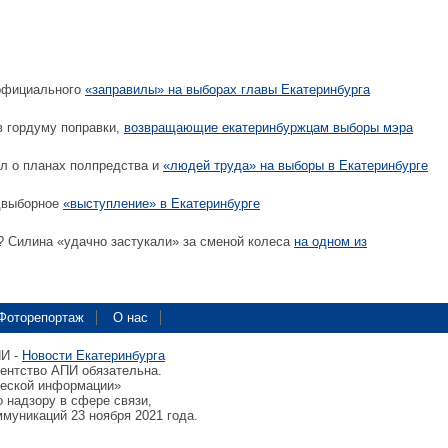
официального
«заправилы» на выборах главы Екатеринбурга
в гордуму поправки,
возвращающие екатеринбуржцам выборы мэра
л о планах полпредства и
«людей труда» на выборы в Екатеринбурге
двыборное
«выступление» в Екатеринбурге
 Силина «удачно застукали» за сменой колеса
на одном из
Фоторепортаж
О нас
ПИ -
Новости Екатеринбурга
гентство АПИ обязательна.
ческой информации»
 надзору в сфере связи,
муникаций 23 ноября 2021 года.