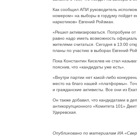
Как сообщил АПИ руководитель исполком
номером» на выборы в гордуму пойдет е
наркотиков» Евгений Ройзман.
«Решил активизироваться. Попробуем от
равно надо иметь возможность официальн
жителями считаться. Сегодня в 13:00 от
планы по участию в выборах Евгений Рой
Пока Константин Киселев не стал называ
пояснив, что «кандидаты уже есть».
«Внутри партии нет какой-либо конкуренц
место на благо нашей «платформы». Точн
и гражданские активисты. Все они из Ека
Он также добавил, что кандидатами в деп
антикорупционного «Комитета 101» Дмит
Удеревская.
Опубликовано по материалам ИА «Свер