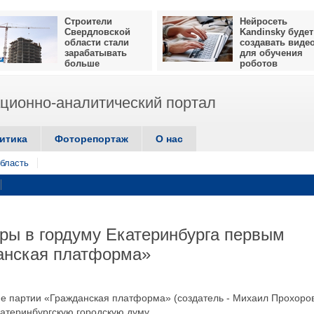
Строители
Нейросеть
Свердловской
Kandinsky будет
области стали
создавать виде
зарабатывать
для обучения
больше
роботов
ионно-аналитический портал
итика
Фоторепортаж
О нас
бласть
ры в гордуму Екатеринбурга первым
анская платформа»
ие партии «Гражданская платформа» (создатель - Михаил Прохоро
катеринбургскую городскую думу.