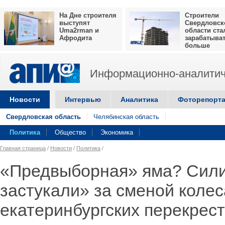
На Дне строителя
Строители
выступят
Свердловск
Uma2rman и
области ста
Афродита
зарабатыва
больше
Информационно-аналитич
Новости
Интервью
Аналитика
Фоторепорт
Свердловская область
Челябинская область
Политика
Общество
Экономика
Главная страница
/
Новости
/
Политика
/
«Предвыборная» яма? Сили
застукали» за сменой колес
екатеринбургских перекрес