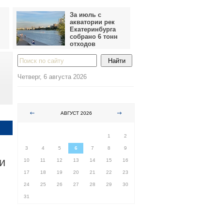
За июль с
акватории рек
Екатеринбурга
собрано 6 тонн
отходов
Четверг, 6 августа 2026
АВГУСТ 2026
ПН
ВТ
СР
ЧТ
ПТ
СБ
ВС
1
2
3
4
5
6
7
8
9
и
10
11
12
13
14
15
16
17
18
19
20
21
22
23
24
25
26
27
28
29
30
31