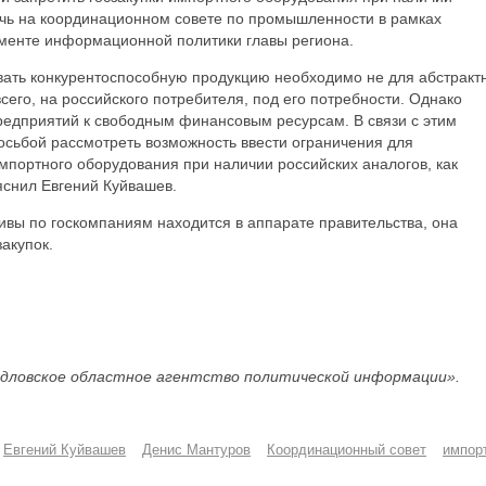
ечь на координационном совете по промышленности в рамках
енте информационной политики главы региона.
авать конкурентоспособную продукцию необходимо не для абстракт
сего, на российского потребителя, под его потребности. Однако
редприятий к свободным финансовым ресурсам. В связи с этим
осьбой рассмотреть возможность ввести ограничения для
мпортного оборудования при наличии российских аналогов, как
яснил Евгений Куйвашев.
ивы по госкомпаниям находится в аппарате правительства, она
акупок.
.
дловское областное агентство политической информации».
Евгений Куйвашев
Денис Мантуров
Координационный совет
импор