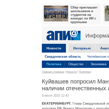
Сбер приглашает
школьников и
студентов на
конкурс по ИИ с
крупными
призами
Информац
Новости
Интервью
Анал
Свердловская область
Челябинская о
Политика
Общество
Экономика
Главная страница
/
Новости
/
Политика
/
Куйвашев попросил Мант
наличии отечественных 
9 июля 2015 12:42
ЕКАТЕРИИНБУРГ.
Глава Свердловской о
торговли РФ Денису Манутрову с просьбо