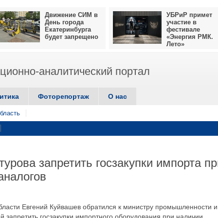
Движение СИМ в
УБРиР примет
День города
участие в
Екатеринбурга
фестивале
будет запрещено
«Энергия РМК.
Лето»
ионно-аналитический портал
итика
Фоторепортаж
О нас
бласть
урова запретить госзакупки импорта пр
аналогов
бласти Евгений Куйвашев обратился к министру промышленности и
й запретить госзакупки импортного оборудования при наличии