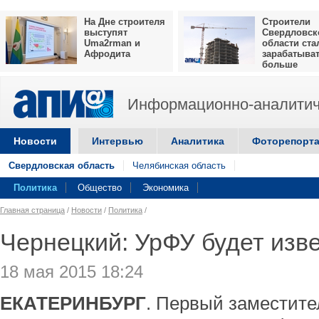
На Дне строителя
Строители
выступят
Свердловск
Uma2rman и
области ста
Афродита
зарабатыва
больше
Информационно-аналитич
Новости
Интервью
Аналитика
Фоторепорт
Свердловская область
Челябинская область
Политика
Общество
Экономика
Главная страница
/
Новости
/
Политика
/
Чернецкий: УрФУ будет изв
18 мая 2015 18:24
ЕКАТЕРИНБУРГ
. Первый заместите