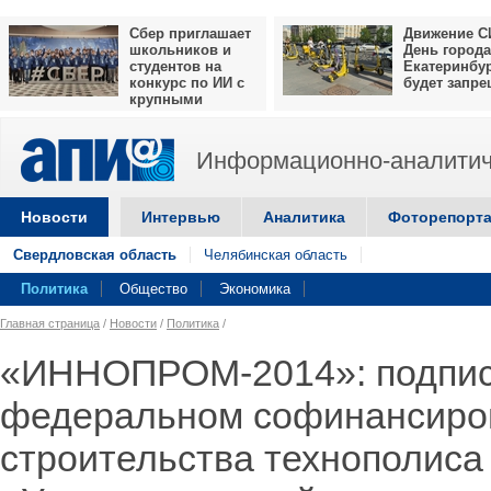
Сбер приглашает
Движение С
школьников и
День города
студентов на
Екатеринбу
конкурс по ИИ с
будет запр
крупными
призами
Информационно-аналитич
Новости
Интервью
Аналитика
Фоторепорт
Свердловская область
Челябинская область
Политика
Общество
Экономика
Главная страница
/
Новости
/
Политика
/
«ИННОПРОМ-2014»: подпис
федеральном софинансиро
строительства технополиса