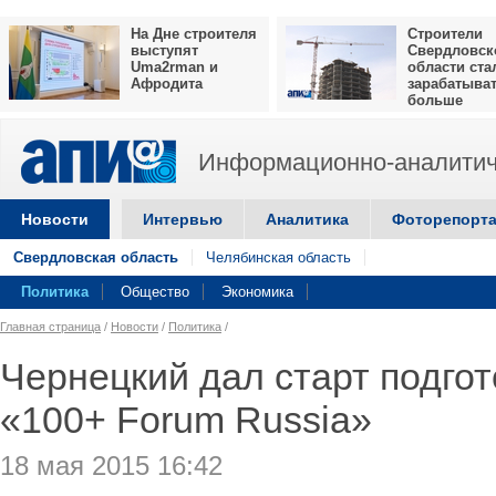
На Дне строителя
Строители
выступят
Свердловск
Uma2rman и
области ста
Афродита
зарабатыва
больше
Информационно-аналитич
Новости
Интервью
Аналитика
Фоторепорт
Свердловская область
Челябинская область
Политика
Общество
Экономика
Главная страница
/
Новости
/
Политика
/
Чернецкий дал старт подгот
«100+ Forum Russia»
18 мая 2015 16:42