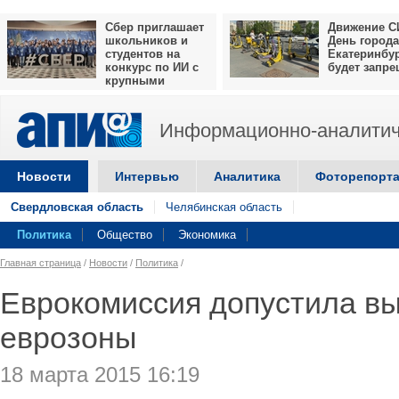
Сбер приглашает
Движение С
школьников и
День города
студентов на
Екатеринбу
конкурс по ИИ с
будет запр
крупными
призами
Информационно-аналитич
Новости
Интервью
Аналитика
Фоторепорт
Свердловская область
Челябинская область
Политика
Общество
Экономика
Главная страница
/
Новости
/
Политика
/
Еврокомиссия допустила вы
еврозоны
18 марта 2015 16:19