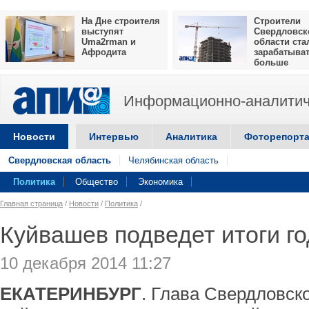
На Дне строителя
Строители
выступят
Свердловск
Uma2rman и
области ста
Афродита
зарабатыва
больше
Информационно-аналитич
Новости
Интервью
Аналитика
Фоторепорт
Свердловская область
Челябинская область
Политика
Общество
Экономика
Главная страница
/
Новости
/
Политика
/
Куйвашев подведет итоги го
10 декабря 2014 11:27
ЕКАТЕРИНБУРГ
. Глава Свердловск