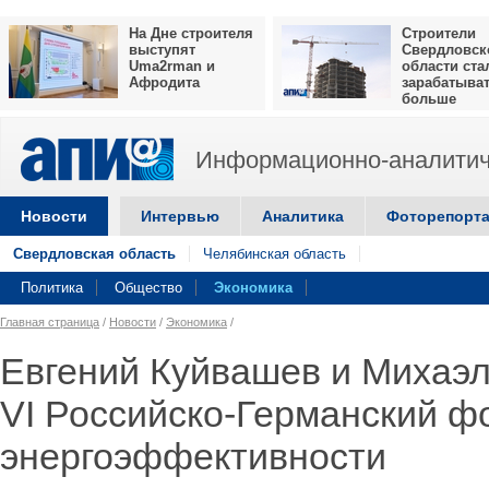
На Дне строителя
Строители
выступят
Свердловск
Uma2rman и
области ста
Афродита
зарабатыва
больше
Информационно-аналитич
Новости
Интервью
Аналитика
Фоторепорт
Свердловская область
Челябинская область
Политика
Общество
Экономика
Главная страница
/
Новости
/
Экономика
/
Евгений Куйвашев и Михаэ
VI Российско-Германский ф
энергоэффективности