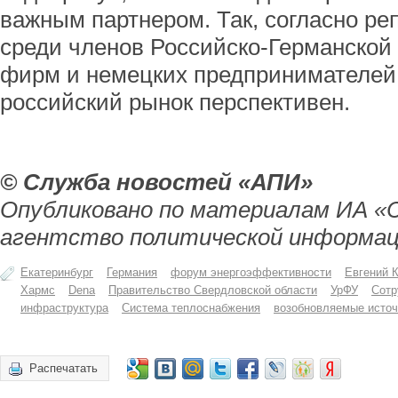
важным партнером. Так, согласно р
среди членов Российско-Германской
фирм и немецких предпринимателей 
российский рынок перспективен.
© Служба новостей «АПИ»
Опубликовано по материалам ИА «
агентство политической информац
Екатеринбург
Германия
форум энергоэффективности
Евгений 
Хармс
Dena
Правительство Свердловской области
УрФУ
Сотр
инфраструктура
Система теплоснабжения
возобновляемые источ
Распечатать